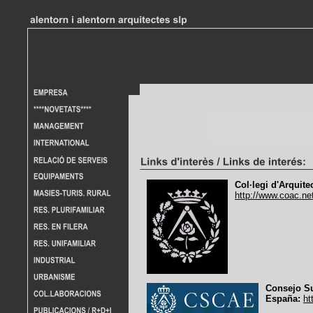
Col·legi d'Arquite
http://www.coac.n
Consejo Su
España:
ht